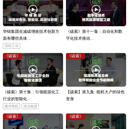
华锦集团在减碳增效技术创新方
《碳索》第十一集：自动化和数
面有哪些具体…
字化技术推动…
流程工业
《碳索》
《碳索》
《碳索》第十集：引领能源化工
【碳索】第九集: 能耗大户的绿色
行业的智能化…
变身
横河电机
清洁能源
《碳索》
《碳索》