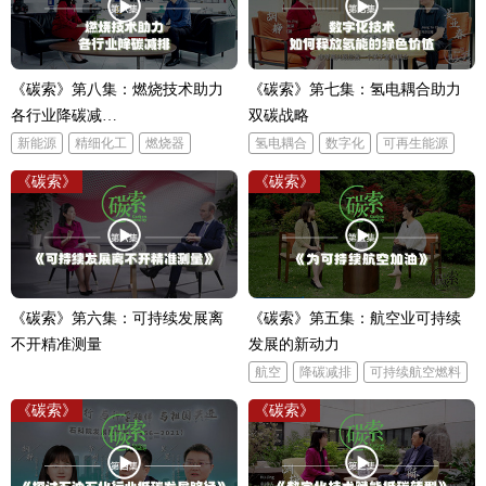
《碳索》第八集：燃烧技术助力
《碳索》第七集：氢电耦合助力
各行业降碳减…
双碳战略
新能源
精细化工
燃烧器
氢电耦合
数字化
可再生能源
《碳索》
《碳索》
《碳索》第六集：可持续发展离
《碳索》第五集：航空业可持续
不开精准测量
发展的新动力
航空
降碳减排
可持续航空燃料
《碳索》
《碳索》