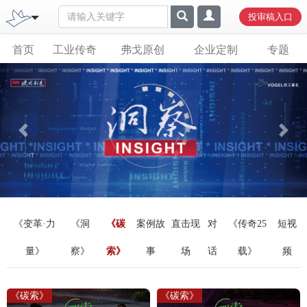
投审稿入口
首页
工业传奇
弗戈原创
企业定制
专题
Previous
Next
《变革·力
《洞
《碳
案例故
直击现
对
《传奇25
短视
量》
察》
索》
事
场
话
载》
频
《碳索》
《碳索》