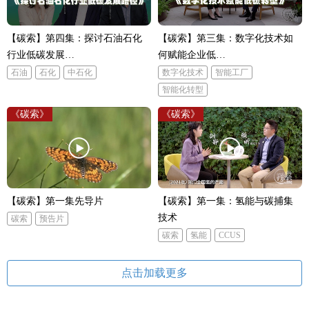
【碳索】第四集：探讨石油石化
【碳索】第三集：数字化技术如
行业低碳发展…
何赋能企业低…
石油
石化
中石化
数字化技术
智能工厂
智能化转型
《碳索》
《碳索》
【碳索】第一集先导片
【碳索】第一集：氢能与碳捕集
技术
碳索
预告片
碳索
氢能
CCUS
点击加载更多